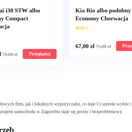
i i30 STW albo
Kia Rio albo podobny
ny Compact
Economy Chorwacja
acja
'
8
67,00
zł
Prze
75,00
zł
ł
Przeglądaj
70,00
zł
ch firm, jak i lokalnych wypożyczalni, co daje Ci szeroki wybór i
wynajem samochodu w Zagrzebiu staje się prosty i bezproblemowy.
rzeb