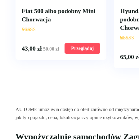
Fiat 500 albo podobny Mini
Hyunda
Chorwacja
podob
Chorw
'
7
'
8
43,00
zł
Przeglądaj
50,00
zł
65,00
z
AUTOME umożliwia dostęp do ofert zarówno od międzynarodowy
jak typ pojazdu, cena, lokalizacja czy opinie użytkowników, 
Wypożyczalnie samochodów Zag