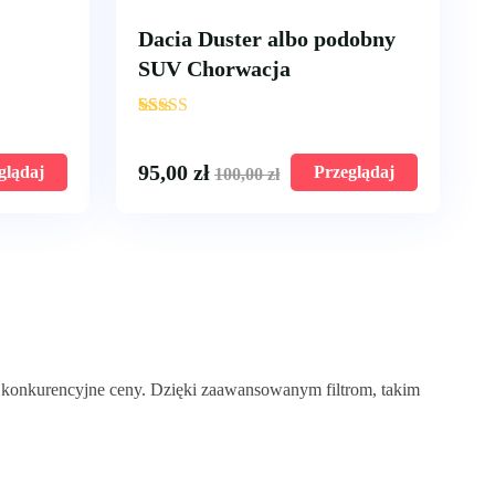
Dacia Duster albo podobny
SUV Chorwacja
'
10
95,00
zł
glądaj
Przeglądaj
100,00
zł
 konkurencyjne ceny. Dzięki zaawansowanym filtrom, takim