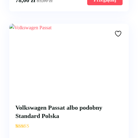
78,00
zł
85,00
zł
Volkswagen Passat albo podobny
Standard Polska
'
3