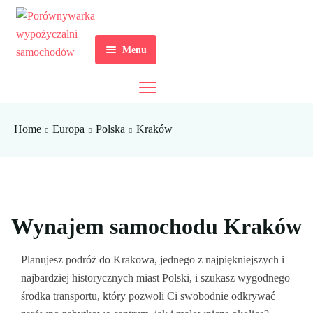
Menu
Strona Główna
Europa
Home
Europa
Polska
Kraków
Azja
Albania
Afryka
Chorwacja
Sri Lanka
Saranda
Ameryka
Grecja
Mauritius
Tirana
Dubrownik
Wynajem samochodu Kraków
Australia
Hiszpania
Floryda
Rijeka
Ateny
Planujesz podróż do Krakowa, jednego z najpiękniejszych i
Travel Tips
Polska
Kalifornia
Nowa Zelandia
Split
Faliraki
Alicante
najbardziej historycznych miast Polski, i szukasz wygodnego
środka transportu, który pozwoli Ci swobodnie odkrywać
Aktualności
Zagrzeb
Egina
Barcelona
Bydgoszcz