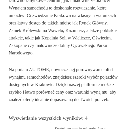
zarówno zabytkowe centrum, jak i malownicze okolice?
Wynajem samochodu to doskonałe rozwiązanie, które
Ubezpieczenia
Samochody Z Chin
Zadar
Preweza
Bilbao
Gdańsk
umożliwi Ci zwiedzanie Krakowa na własnych warunkach
KsiegowaFirm.pl
Zakintos
Girona
Katowice
oraz łatwy dostęp do takich miejsc jak Rynek Główny,
Zamek Królewski na Wawelu, Kazimierz, a także pobliskie
Santorini
Madryt
Kraków
atrakcje, takie jak Kopalnia Soli w Wieliczce, Oświęcim,
Zakopane czy malownicze doliny Ojcowskiego Parku
Rodos
Malaga
Łódź
Narodowego.
Saloniki
Sewilla
Lublin
Na portalu AUTOME, nowoczesnej porównywarce ofert
Korfu
Walencja
Olsztyn
wynajmu samochodów, znajdziesz szeroki wybór pojazdów
dostępnych w Krakowie. Dzięki naszej platformie możesz
Fuerteventura
Poznań
szybko i łatwo porównać ceny oraz warunki wynajmu, aby
znaleźć ofertę idealnie dopasowaną do Twoich potrzeb.
Gran Canaria
Rzeszów
Majorka
Szczecin
Wyświetlanie wszystkich wyników: 4
Teneryfa
Warszawa