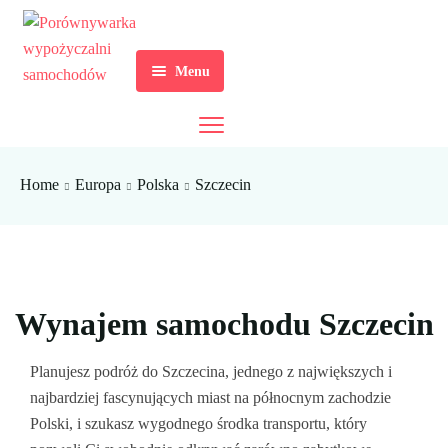
Menu
Strona Główna
Europa
Home
Europa
Polska
Szczecin
Azja
Albania
Afryka
Chorwacja
Sri Lanka
Saranda
Ameryka
Grecja
Mauritius
Tirana
Dubrownik
Wynajem samochodu Szczecin
Australia
Hiszpania
Floryda
Rijeka
Ateny
Planujesz podróż do Szczecina, jednego z największych i
Travel Tips
Polska
Kalifornia
Nowa Zelandia
Split
Faliraki
Alicante
najbardziej fascynujących miast na północnym zachodzie
Polski, i szukasz wygodnego środka transportu, który
Aktualności
Zagrzeb
Egina
Barcelona
Bydgoszcz