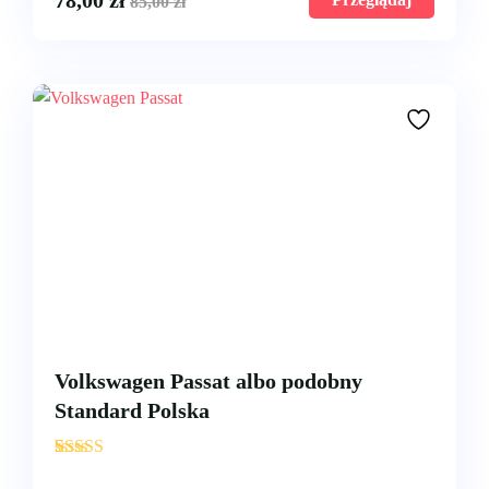
78,00
zł
85,00
zł
Volkswagen Passat albo podobny
Standard Polska
'
3