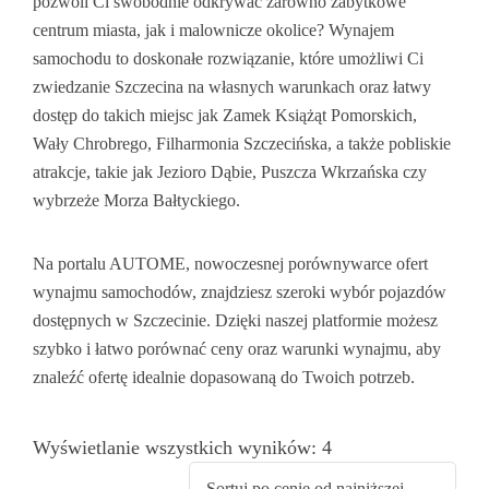
pozwoli Ci swobodnie odkrywać zarówno zabytkowe
centrum miasta, jak i malownicze okolice? Wynajem
Ubezpieczenia
Samochody Z Chin
Zadar
Preweza
Bilbao
Gdańsk
samochodu to doskonałe rozwiązanie, które umożliwi Ci
KsiegowaFirm.pl
Zakintos
Girona
Katowice
zwiedzanie Szczecina na własnych warunkach oraz łatwy
dostęp do takich miejsc jak Zamek Książąt Pomorskich,
Santorini
Madryt
Kraków
Wały Chrobrego, Filharmonia Szczecińska, a także pobliskie
atrakcje, takie jak Jezioro Dąbie, Puszcza Wkrzańska czy
Rodos
Malaga
Łódź
wybrzeże Morza Bałtyckiego.
Saloniki
Sewilla
Lublin
Na portalu AUTOME, nowoczesnej porównywarce ofert
Korfu
Walencja
Olsztyn
wynajmu samochodów, znajdziesz szeroki wybór pojazdów
dostępnych w Szczecinie. Dzięki naszej platformie możesz
Fuerteventura
Poznań
szybko i łatwo porównać ceny oraz warunki wynajmu, aby
znaleźć ofertę idealnie dopasowaną do Twoich potrzeb.
Gran Canaria
Rzeszów
Majorka
Szczecin
Wyświetlanie wszystkich wyników: 4
Teneryfa
Warszawa