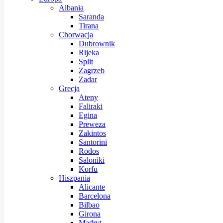
Albania
Saranda
Tirana
Chorwacja
Dubrownik
Rijeka
Split
Zagrzeb
Zadar
Grecja
Ateny
Faliraki
Egina
Preweza
Zakintos
Santorini
Rodos
Saloniki
Korfu
Hiszpania
Alicante
Barcelona
Bilbao
Girona
Madryt