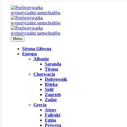
Menu
Strona Główna
Europa
Albania
Saranda
Tirana
Chorwacja
Dubrownik
Rijeka
Split
Zagrzeb
Zadar
Grecja
Ateny
Faliraki
Egina
Preweza