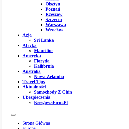
Olsztyn
Poznań
Rzeszów
Szczecin
Warszawa
Wrocław
Azja
Sri Lanka
Afryka
Mauritius
Ameryka
Floryda
Kalifornia
Australia
Nowa Zelandia
Travel Tips
Aktualności
Samochody Z Chin
Ubezpieczenia
KsiegowaFirm.pl
Strona Główna
Europa