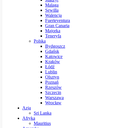
Malaga
Sewilla
Walencja
Fuerteventura
Gran Canaria
Majorka
Teneryfa
Polska
Bydgoszcz
Gdańsk
Katowice
Kraków
Łódź
Lublin
Olsztyn
Poznań
Rzeszów
Szczecin
Warszawa
Wrocław
Azja
Sri Lanka
Afryka
Mauritius