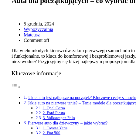
Auta dla początkujących – co wybrać d
5 grudnia, 2024
Wypożyczalnia
Mateusz
Comment off
Dla wielu młodych kierowców zakup pierwszego samochodu to w
i funkcjonalne, to klucz do komfortowej i bezproblemowej jazdy
niezawodne? Przyjrzyjmy się bliżej najlepszym propozycjom dl
Kluczowe informacje
Jakie auto jest najlepsze na początek? Kluczowe cechy samoc
Jakie auto na pierwsze tanie? – Tanie modele dla początkujący
1. Opel Corsa
2. Ford Fiesta
3. Volkswagen Polo
Pierwsze auto dla dziewczyny – jakie wybrać?
1. Toyota Yaris
2. Fiat 500