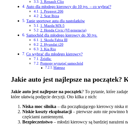
3. Renault Clio
Auto dla młodego kierowcy do 10 tys. – co wybrać?
1. Peugeot 206
2. Seat Ibiza
Tanie sportowe auta dla nastolatków
1. Mazda MX-5
2. Honda Civic (VI generacja)
Samochód dla młodego kierowcy do 30 tys.
1. Skoda Fabia III
2. Hyundai i20
3. Kia Rio
Co wybrać dla młodego kierowcy?
Źródła:
Pomogę wynająć samochód
Mateusz
Jakie auto jest najlepsze na początek
Jakie auto jest najlepsze na początek
? To pytanie, które zadaj
które ułatwią podjęcie decyzji. Oto kilka z nich:
Niska moc silnika
– dla początkującego kierowcy niska m
Niskie koszty eksploatacji
– pierwsze auto nie powinno b
częściami zamiennymi.
Bezpieczeństwo
– młodzi kierowcy są bardziej narażeni