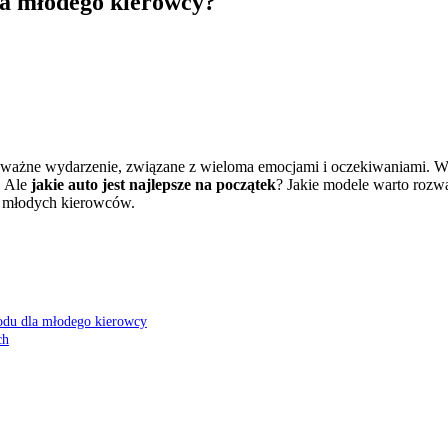
la młodego kierowcy?
ażne wydarzenie, związane z wieloma emocjami i oczekiwaniami. Wyb
. Ale
jakie auto jest najlepsze na początek
? Jakie modele warto rozw
a młodych kierowców.
hodu dla młodego kierowcy
ch