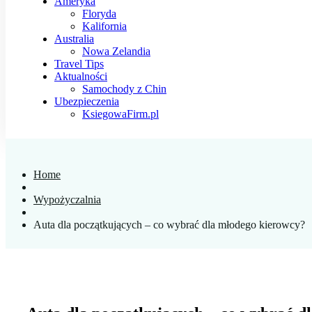
Ameryka
Floryda
Kalifornia
Australia
Nowa Zelandia
Travel Tips
Aktualności
Samochody z Chin
Ubezpieczenia
KsiegowaFirm.pl
Home
Wypożyczalnia
Auta dla początkujących – co wybrać dla młodego kierowcy?