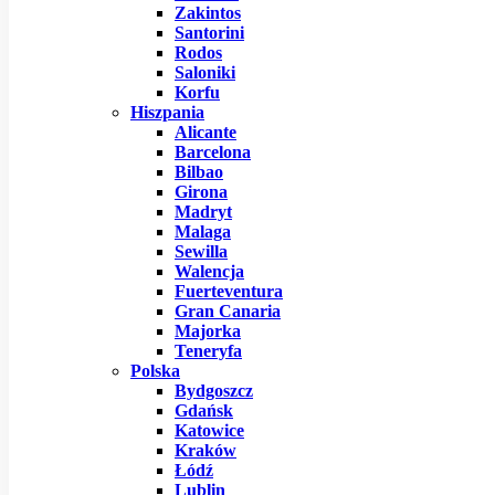
Zakintos
Santorini
Rodos
Saloniki
Korfu
Hiszpania
Alicante
Barcelona
Bilbao
Girona
Madryt
Malaga
Sewilla
Walencja
Fuerteventura
Gran Canaria
Majorka
Teneryfa
Polska
Bydgoszcz
Gdańsk
Katowice
Kraków
Łódź
Lublin