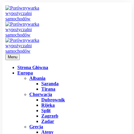
Menu
Strona Główna
Europa
Albania
Saranda
Tirana
Chorwacja
Dubrownik
Rijeka
Split
Zagrzeb
Zadar
Grecja
Ateny