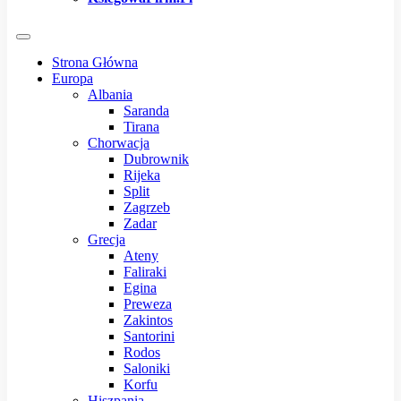
Strona Główna
Europa
Albania
Saranda
Tirana
Chorwacja
Dubrownik
Rijeka
Split
Zagrzeb
Zadar
Grecja
Ateny
Faliraki
Egina
Preweza
Zakintos
Santorini
Rodos
Saloniki
Korfu
Hiszpania