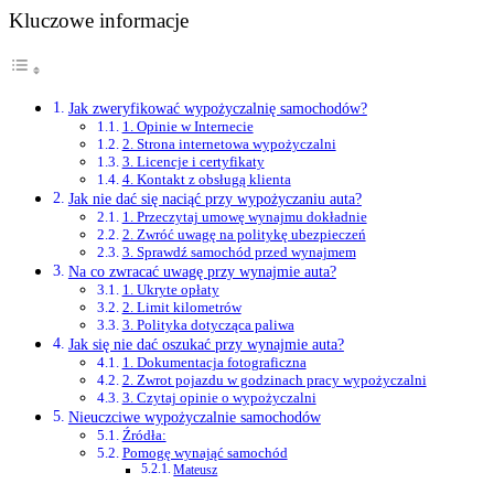
Kluczowe informacje
Jak zweryfikować wypożyczalnię samochodów?
1. Opinie w Internecie
2. Strona internetowa wypożyczalni
3. Licencje i certyfikaty
4. Kontakt z obsługą klienta
Jak nie dać się naciąć przy wypożyczaniu auta?
1. Przeczytaj umowę wynajmu dokładnie
2. Zwróć uwagę na politykę ubezpieczeń
3. Sprawdź samochód przed wynajmem
Na co zwracać uwagę przy wynajmie auta?
1. Ukryte opłaty
2. Limit kilometrów
3. Polityka dotycząca paliwa
Jak się nie dać oszukać przy wynajmie auta?
1. Dokumentacja fotograficzna
2. Zwrot pojazdu w godzinach pracy wypożyczalni
3. Czytaj opinie o wypożyczalni
Nieuczciwe wypożyczalnie samochodów
Źródła:
Pomogę wynająć samochód
Mateusz