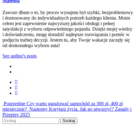
Mateusz
Zawsze dbam o to, by proces wynajmu był szybki, bezproblemowy
i dostosowany do indywidualnych potrzeb każdego klienta. Moim
celem jest zapewnienie najwyższej jakości obsługi i pełnej
satysfakcji z wyboru odpowiedniego pojazdu. Dzięki mojej wiedzy
i doświadczeniu, mogę doradzić najlepsze rozwiązania i pomóc w
podjęciu trafnej decyzji. Jestem tu, aby Twoje wakacje zaczęły się
od doskonałego wyboru auta!
See author's posts
Poprzednie
Czy warto garażować samochód za 300 zł, 400 zł
miesięcznie?
Następny
Korytarz życia. Jak go utworzyć? Zasady i
Przepisy 2025
Szukaj: