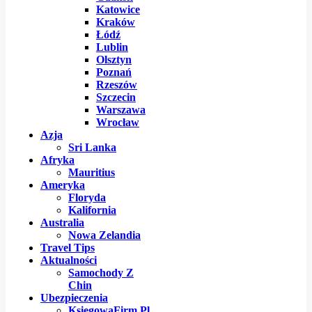
Katowice
Kraków
Łódź
Lublin
Olsztyn
Poznań
Rzeszów
Szczecin
Warszawa
Wrocław
Azja
Sri Lanka
Afryka
Mauritius
Ameryka
Floryda
Kalifornia
Australia
Nowa Zelandia
Travel Tips
Aktualności
Samochody Z
Chin
Ubezpieczenia
KsiegowaFirm.pl