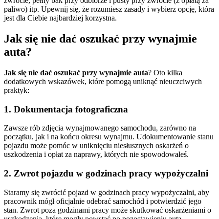
zwrocie, pełny bak przy odbiorze i pusty przy zwrocie (z opłatą za
paliwo) itp. Upewnij się, że rozumiesz zasady i wybierz opcję, która
jest dla Ciebie najbardziej korzystna.
Jak się nie dać oszukać przy wynajmie
auta?
Jak się nie dać oszukać przy wynajmie auta
? Oto kilka
dodatkowych wskazówek, które pomogą uniknąć nieuczciwych
praktyk:
1. Dokumentacja fotograficzna
Zawsze rób zdjęcia wynajmowanego samochodu, zarówno na
początku, jak i na końcu okresu wynajmu. Udokumentowanie stanu
pojazdu może pomóc w uniknięciu niesłusznych oskarżeń o
uszkodzenia i opłat za naprawy, których nie spowodowałeś.
2. Zwrot pojazdu w godzinach pracy wypożyczalni
Staramy się zwrócić pojazd w godzinach pracy wypożyczalni, aby
pracownik mógł oficjalnie odebrać samochód i potwierdzić jego
stan. Zwrot poza godzinami pracy może skutkować oskarżeniami o
uszkodzenia, które mogły powstać po pozostawieniu auta.