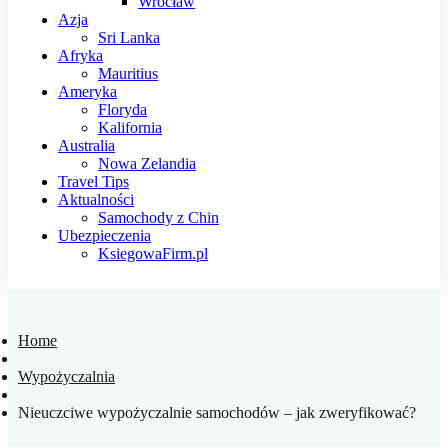
Wrocław
Azja
Sri Lanka
Afryka
Mauritius
Ameryka
Floryda
Kalifornia
Australia
Nowa Zelandia
Travel Tips
Aktualności
Samochody z Chin
Ubezpieczenia
KsiegowaFirm.pl
Home
Wypożyczalnia
Nieuczciwe wypożyczalnie samochodów – jak zweryfikować?