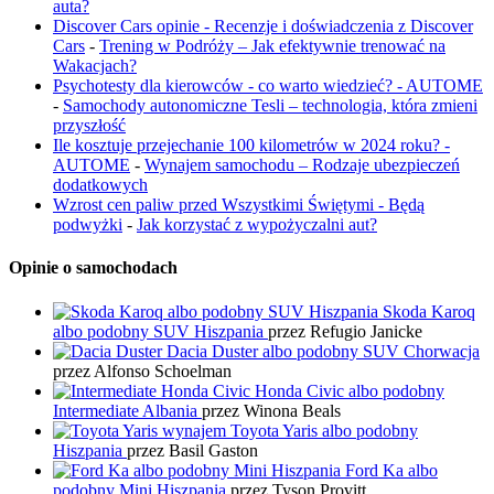
auta?
Discover Cars opinie - Recenzje i doświadczenia z Discover
Cars
-
Trening w Podróży – Jak efektywnie trenować na
Wakacjach?
Psychotesty dla kierowców - co warto wiedzieć? - AUTOME
-
Samochody autonomiczne Tesli – technologia, która zmieni
przyszłość
Ile kosztuje przejechanie 100 kilometrów w 2024 roku? -
AUTOME
-
Wynajem samochodu – Rodzaje ubezpieczeń
dodatkowych
Wzrost cen paliw przed Wszystkimi Świętymi - Będą
podwyżki
-
Jak korzystać z wypożyczalni aut?
Opinie o samochodach
Skoda Karoq
albo podobny SUV Hiszpania
przez Refugio Janicke
Dacia Duster albo podobny SUV Chorwacja
przez Alfonso Schoelman
Honda Civic albo podobny
Intermediate Albania
przez Winona Beals
Toyota Yaris albo podobny
Hiszpania
przez Basil Gaston
Ford Ka albo
podobny Mini Hiszpania
przez Tyson Provitt