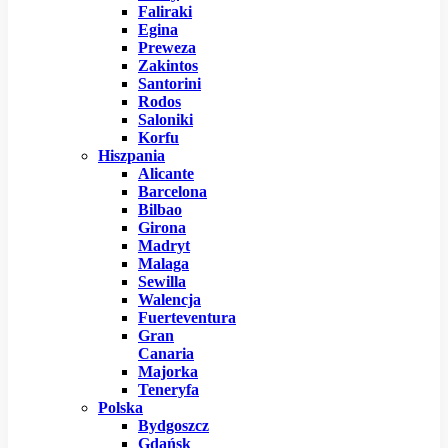
Faliraki
Egina
Preweza
Zakintos
Santorini
Rodos
Saloniki
Korfu
Hiszpania
Alicante
Barcelona
Bilbao
Girona
Madryt
Malaga
Sewilla
Walencja
Fuerteventura
Gran
Canaria
Majorka
Teneryfa
Polska
Bydgoszcz
Gdańsk