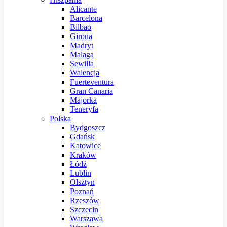
Alicante
Barcelona
Bilbao
Girona
Madryt
Malaga
Sewilla
Walencja
Fuerteventura
Gran Canaria
Majorka
Teneryfa
Polska
Bydgoszcz
Gdańsk
Katowice
Kraków
Łódź
Lublin
Olsztyn
Poznań
Rzeszów
Szczecin
Warszawa