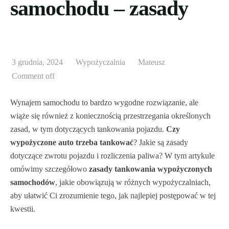
samochodu – zasady
Ubezpieczenia
Samochody Z Chin
Zadar
Preweza
Bilbao
Gdańsk
KsiegowaFirm.pl
Zakintos
Girona
Katowice
3 grudnia, 2024
Wypożyczalnia
Mateusz
Santorini
Madryt
Kraków
Comment off
Rodos
Malaga
Łódź
Wynajem samochodu to bardzo wygodne rozwiązanie, ale
Saloniki
Sewilla
Lublin
wiąże się również z koniecznością przestrzegania określonych
zasad, w tym dotyczących tankowania pojazdu.
Czy
Korfu
Walencja
Olsztyn
wypożyczone auto trzeba tankować
? Jakie są zasady
dotyczące zwrotu pojazdu i rozliczenia paliwa? W tym artykule
Fuerteventura
Poznań
omówimy szczegółowo
zasady tankowania wypożyczonych
Gran Canaria
Rzeszów
samochodów
, jakie obowiązują w różnych wypożyczalniach,
aby ułatwić Ci zrozumienie tego, jak najlepiej postępować w tej
Majorka
Szczecin
kwestii.
Teneryfa
Warszawa