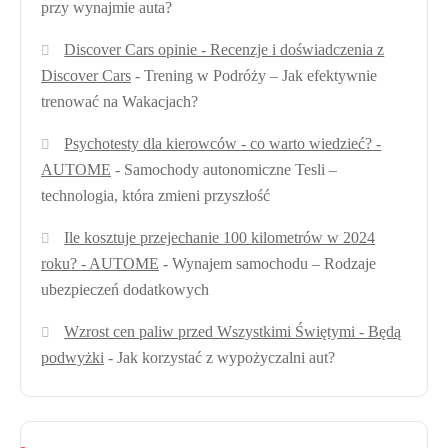
przy wynajmie auta?
Discover Cars opinie - Recenzje i doświadczenia z
Discover Cars
-
Trening w Podróży – Jak efektywnie
trenować na Wakacjach?
Psychotesty dla kierowców - co warto wiedzieć? -
AUTOME
-
Samochody autonomiczne Tesli –
technologia, która zmieni przyszłość
Ile kosztuje przejechanie 100 kilometrów w 2024
roku? - AUTOME
-
Wynajem samochodu – Rodzaje
ubezpieczeń dodatkowych
Wzrost cen paliw przed Wszystkimi Świętymi - Będą
podwyżki
-
Jak korzystać z wypożyczalni aut?