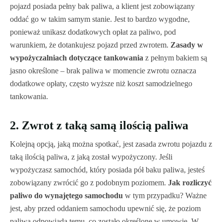
pojazd posiada pełny bak paliwa, a klient jest zobowiązany
oddać go w takim samym stanie. Jest to bardzo wygodne,
ponieważ unikasz dodatkowych opłat za paliwo, pod
warunkiem, że dotankujesz pojazd przed zwrotem.
Zasady w
wypożyczalniach dotyczące tankowania
z pełnym bakiem są
jasno określone – brak paliwa w momencie zwrotu oznacza
dodatkowe opłaty, często wyższe niż koszt samodzielnego
tankowania.
2. Zwrot z taką samą ilością paliwa
Kolejną opcją, jaką można spotkać, jest zasada zwrotu pojazdu z
taką ilością paliwa, z jaką został wypożyczony. Jeśli
wypożyczasz samochód, który posiada pół baku paliwa, jesteś
zobowiązany zwrócić go z podobnym poziomem.
Jak rozliczyć
paliwo do wynajętego samochodu
w tym przypadku? Ważne
jest, aby przed oddaniem samochodu upewnić się, że poziom
paliwa odpowiada temu, co zostało określone w umowie. W