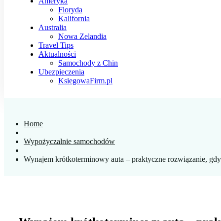
Ameryka
Floryda
Kalifornia
Australia
Nowa Zelandia
Travel Tips
Aktualności
Samochody z Chin
Ubezpieczenia
KsiegowaFirm.pl
Home
Wypożyczalnie samochodów
Wynajem krótkoterminowy auta – praktyczne rozwiązanie, gdy