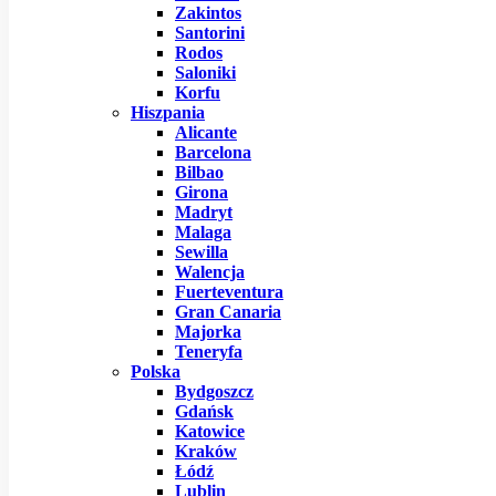
Zakintos
Santorini
Rodos
Saloniki
Korfu
Hiszpania
Alicante
Barcelona
Bilbao
Girona
Madryt
Malaga
Sewilla
Walencja
Fuerteventura
Gran Canaria
Majorka
Teneryfa
Polska
Bydgoszcz
Gdańsk
Katowice
Kraków
Łódź
Lublin