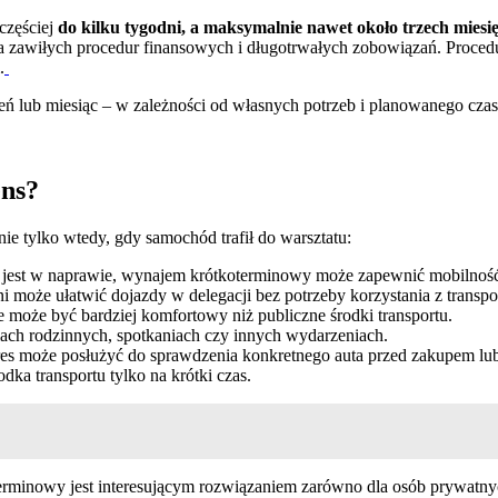
częściej
do kilku tygodni, a maksymalnie nawet około trzech miesi
awiłych procedur finansowych i długotrwałych zobowiązań. Procedura
.
ń lub miesiąc – w zależności od własnych potrzeb i planowanego czasu
ns?
ie tylko wtedy, gdy samochód trafił do warsztatu:
jest w naprawie, wynajem krótkoterminowy może zapewnić mobilność 
i może ułatwić dojazdy w delegacji bez potrzeby korzystania z transpo
może być bardziej komfortowy niż publiczne środki transportu.
iach rodzinnych, spotkaniach czy innych wydarzeniach.
res może posłużyć do sprawdzenia konkretnego auta przed zakupem l
ka transportu tylko na krótki czas.
rminowy jest interesującym rozwiązaniem zarówno dla osób prywatnych