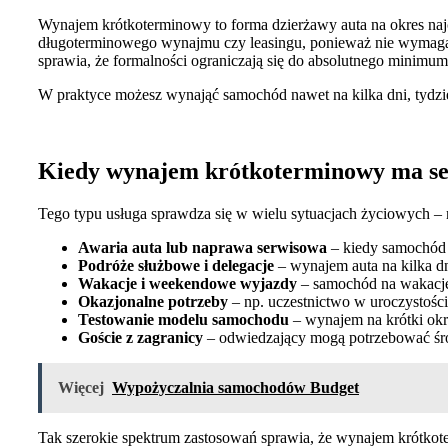
Wynajem krótkoterminowy to forma dzierżawy auta na okres naj
długoterminowego wynajmu czy leasingu, ponieważ nie wymaga z
sprawia, że formalności ograniczają się do absolutnego minimum
W praktyce możesz wynająć samochód nawet na kilka dni, tydzie
Kiedy wynajem krótkoterminowy ma se
Tego typu usługa sprawdza się w wielu sytuacjach życiowych – n
Awaria auta lub naprawa serwisowa
– kiedy samochód 
Podróże służbowe i delegacje
– wynajem auta na kilka dn
Wakacje i weekendowe wyjazdy
– samochód na wakacje 
Okazjonalne potrzeby
– np. uczestnictwo w uroczystośc
Testowanie modelu samochodu
– wynajem na krótki ok
Goście z zagranicy
– odwiedzający mogą potrzebować środ
Więcej
Wypożyczalnia samochodów Budget
Tak szerokie spektrum zastosowań sprawia, że wynajem krótkote