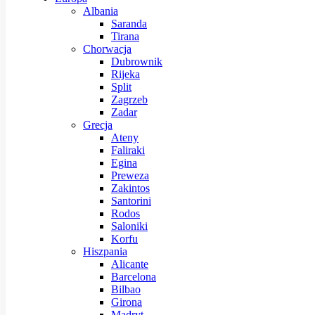
Albania
Saranda
Tirana
Chorwacja
Dubrownik
Rijeka
Split
Zagrzeb
Zadar
Grecja
Ateny
Faliraki
Egina
Preweza
Zakintos
Santorini
Rodos
Saloniki
Korfu
Hiszpania
Alicante
Barcelona
Bilbao
Girona
Madryt