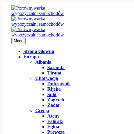
Menu
Strona Główna
Europa
Albania
Saranda
Tirana
Chorwacja
Dubrownik
Rijeka
Split
Zagrzeb
Zadar
Grecja
Ateny
Faliraki
Egina
Preweza