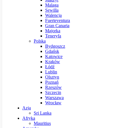
Malaga
Sewilla
Walencja
Fuerteventura
Gran Canaria
Majorka
Teneryfa
Polska
Bydgoszcz
Gdańsk
Katowice
Kraków
Łódź
Lublin
Olsztyn
Poznań
Rzeszów
Szczecin
Warszawa
Wrocław
Azja
Sri Lanka
Afryka
Mauritius