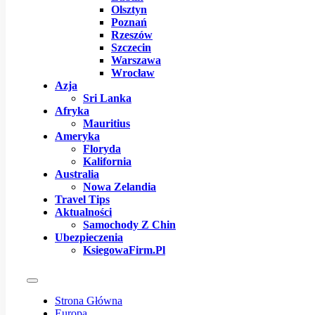
Olsztyn
Poznań
Rzeszów
Szczecin
Warszawa
Wrocław
Azja
Sri Lanka
Afryka
Mauritius
Ameryka
Floryda
Kalifornia
Australia
Nowa Zelandia
Travel Tips
Aktualności
Samochody Z Chin
Ubezpieczenia
KsiegowaFirm.pl
Strona Główna
Europa