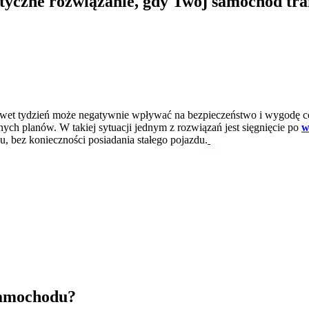
yczne rozwiązanie, gdy Twój samochód tra
awet tydzień może negatywnie wpływać na bezpieczeństwo i wygodę c
nnych planów. W takiej sytuacji jednym z rozwiązań jest sięgnięcie po
w
, bez konieczności posiadania stałego pojazdu.
samochodu?