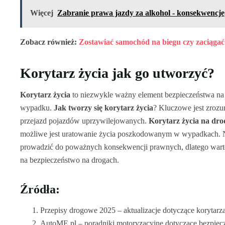
Więcej
Zabranie prawa jazdy za alkohol - konsekwencje,
Zobacz również:
Zostawiać samochód na biegu czy zaciągać
Korytarz życia jak go utworzyć?
Korytarz życia
to niezwykle ważny element bezpieczeństwa na 
wypadku.
Jak tworzy się korytarz życia
? Kluczowe jest zrozu
przejazd pojazdów uprzywilejowanych.
Korytarz życia na dro
możliwe jest uratowanie życia poszkodowanym w wypadkach. Ni
prowadzić do poważnych konsekwencji prawnych, dlatego warto
na bezpieczeństwo na drogach.
Źródła:
Przepisy drogowe 2025 – aktualizacje dotyczące korytarza
AutoME.pl – poradniki motoryzacyjne dotyczące bezpiec