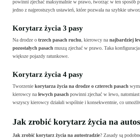
powinni zjechać maksymalnie w prawo, tworząc w ten sposób prz
jedno z najprostszych ustawień, które pozwala na szybkie utworz
Korytarz życia 3 pasy
Na drodze o
trzech pasach ruchu
, kierowcy na
najbardziej l
pozostałych pasach
muszą zjechać w prawo. Taka konfiguracja
większe pojazdy ratunkowe.
Korytarz życia 4 pasy
Tworzenie
korytarza życia na drodze o czterech pasach
wymag
kierowcy na
lewych pasach
powinni zjechać w lewo, natomiast 
wszyscy kierowcy działali wspólnie i konsekwentnie, co umożli
Jak zrobić korytarz życia na auto
Jak zrobić korytarz życia na autostradzie
? Zasady są podobne