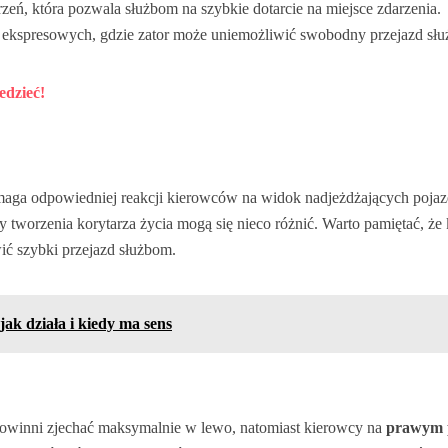
zeń, która pozwala służbom na szybkie dotarcie na miejsce zdarzenia.
ach ekspresowych, gdzie zator może uniemożliwić swobodny przejazd słu
edzieć!
maga odpowiedniej reakcji kierowców na widok nadjeżdżających poja
 tworzenia korytarza życia mogą się nieco różnić. Warto pamiętać, że
ć szybki przejazd służbom.
k działa i kiedy ma sens
owinni zjechać maksymalnie w lewo, natomiast kierowcy na
prawym 