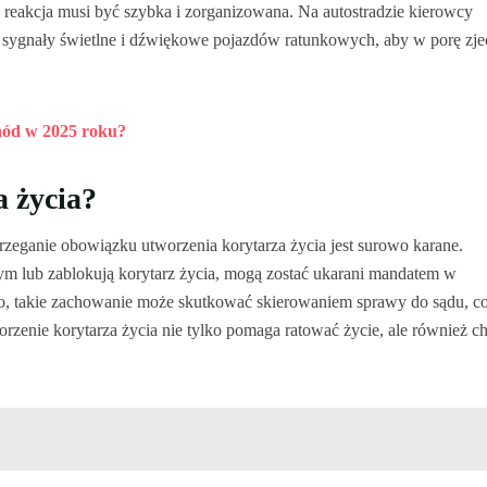
a reakcja musi być szybka i zorganizowana. Na autostradzie kierowcy
sygnały świetlne i dźwiękowe pojazdów ratunkowych, aby w porę zje
hód w 2025 roku?
a życia?
rzeganie obowiązku utworzenia korytarza życia jest surowo karane.
ym lub zablokują korytarz życia, mogą zostać ukarani mandatem w
o, takie zachowanie może skutkować skierowaniem sprawy do sądu, c
rzenie korytarza życia nie tylko pomaga ratować życie, ale również ch