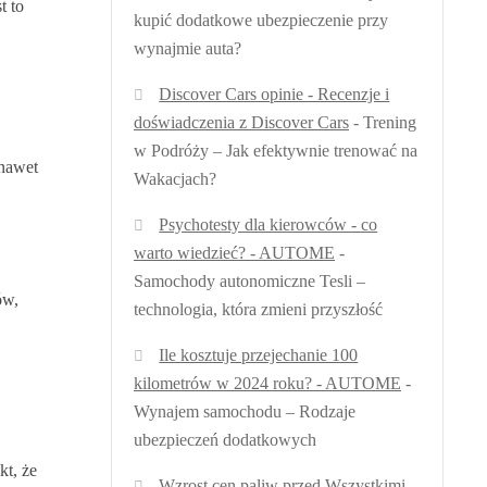
t to
kupić dodatkowe ubezpieczenie przy
wynajmie auta?
Discover Cars opinie - Recenzje i
doświadczenia z Discover Cars
-
Trening
w Podróży – Jak efektywnie trenować na
 nawet
Wakacjach?
Psychotesty dla kierowców - co
warto wiedzieć? - AUTOME
-
Samochody autonomiczne Tesli –
ów,
technologia, która zmieni przyszłość
Ile kosztuje przejechanie 100
kilometrów w 2024 roku? - AUTOME
-
Wynajem samochodu – Rodzaje
ubezpieczeń dodatkowych
kt, że
Wzrost cen paliw przed Wszystkimi