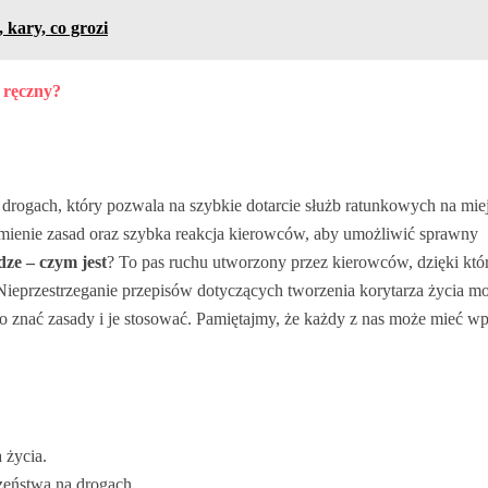
 kary, co grozi
 ręczny?
drogach, który pozwala na szybkie dotarcie służb ratunkowych na mie
mienie zasad oraz szybka reakcja kierowców, aby umożliwić sprawny
dze – czym jest
? To pas ruchu utworzony przez kierowców, dzięki kt
eprzestrzeganie przepisów dotyczących tworzenia korytarza życia m
 znać zasady i je stosować. Pamiętajmy, że każdy z nas może mieć w
 życia.
zeństwa na drogach.