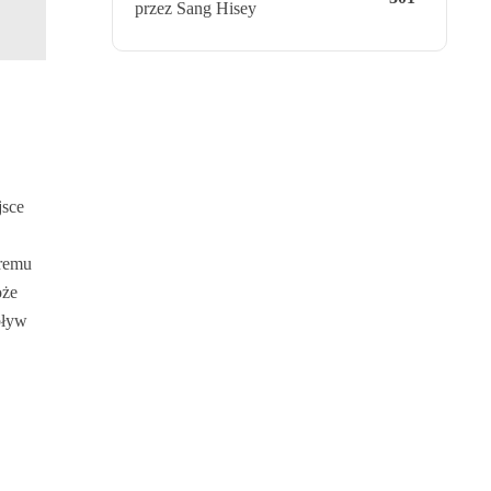
przez Sang Hisey
jsce
óremu
oże
pływ