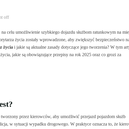
t off
a na celu umożliwienie szybkiego dojazdu służbom ratunkowym na mie
rytarza życia zostały wprowadzone, aby zwiększyć bezpieczeństwo n
z życia
i jakie są aktualne zasady dotyczące jego tworzenia? W tym ar
ycia, jakie są obowiązujące przepisy na rok 2025 oraz co grozi za
est?
 tworzony przez kierowców, aby umożliwić przejazd pojazdom służb
olicja, w sytuacji wypadku drogowego. W praktyce oznacza to, że kier